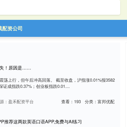
线配资公司
复失！原因是……
震荡上行，但午后冲高回落。 截至收盘，沪指涨0.01%报3582
成指跌0.37%；创业板指跌0.01....
源：盈禾配资平台
查看：
193
分类：
富邦优配
PP推荐这两款英语口语APP,免费与AI练习