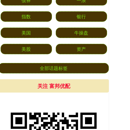
债券
一浪
指数
银行
美国
牛操盘
美股
资产
全部话题标签
关注 富邦优配