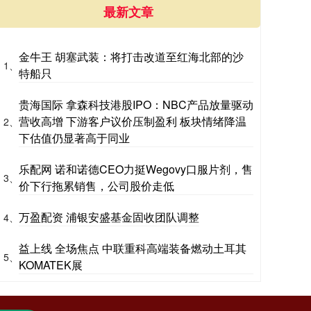
最新文章
金牛王 胡塞武装：将打击改道至红海北部的沙
1、
特船只
贵海国际 拿森科技港股IPO：NBC产品放量驱动
营收高增 下游客户议价压制盈利 板块情绪降温
2、
下估值仍显著高于同业
乐配网 诺和诺德CEO力挺Wegovy口服片剂，售
3、
价下行拖累销售，公司股价走低
万盈配资 浦银安盛基金固收团队调整
4、
益上线 全场焦点 中联重科高端装备燃动土耳其
5、
KOMATEK展