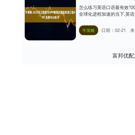
怎么练习英语口语最有效?20
全球化进程加速的当下,英语
日期：02-21
来
牛策略
富邦优配
深证成指
14311.01
.68
1.02%
200.89
1