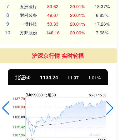
7
五洲医疗
83.62
20.01%
18.37%
8
耐科装备
49.67
20.01%
6.83%
9
一博科技
53.33
20.01%
17.26%
10
方邦股份
146.16
20.00%
7.68%
沪深京行情 实时轮播
北证50
1134.24
创
11.37
1.01%