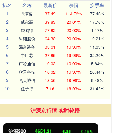
排名
名称
最新价
涨幅
换手率
1
N津富
37.49
114.72%
77.46%
2
威尔高
39.83
20.01%
17.76%
3
锴威特
77.82
20.00%
1.17%
4
科翔股份
64.32
20.00%
12.21%
5
蜀道装备
33.61
19.99%
11.69%
6
中巨芯
27.85
19.99%
32.20%
7
广哈通信
19.03
19.99%
5.84%
8
欣天科技
18.02
19.97%
28.44%
9
飞天诚信
12.56
19.96%
8.49%
10
任子行
7.16
19.93%
31.42%
沪深京行情 实时轮播
北证50
1122.88
创业
3.42
0.30%