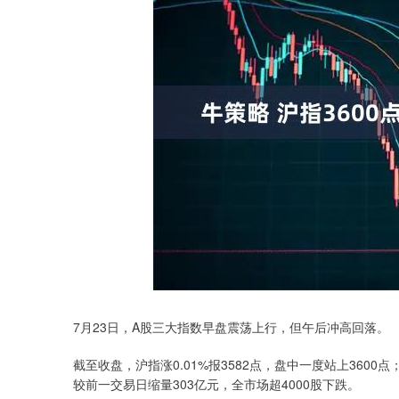
7月23日，A股三大指数早盘震荡上行，但午后冲高回落。
截至收盘，沪指涨0.01%报3582点，盘中一度站上3600点
较前一交易日缩量303亿元，全市场超4000股下跌。
深证成指
14110.12
.92
0.57%
-34.08
-0