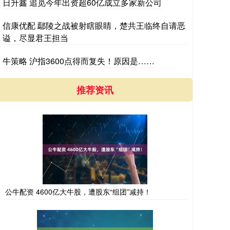
日升鑫 追觅今年出资超60亿成立多家新公司
信康优配 鄢陵之战被射瞎眼睛，楚共王临终自请恶
谥，尽显君王担当
牛策略 沪指3600点得而复失！原因是……
推荐资讯
公牛配资 4600亿大牛股，遭股东“组团”减持！