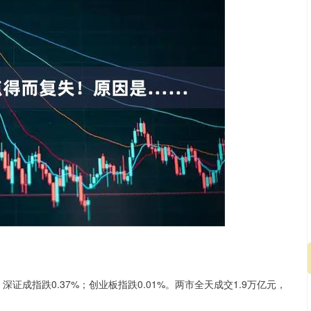
；深证成指跌0.37%；创业板指跌0.01%。两市全天成交1.9万亿元，
沪深300
4651.31
.24%
-6.85
-0.15%