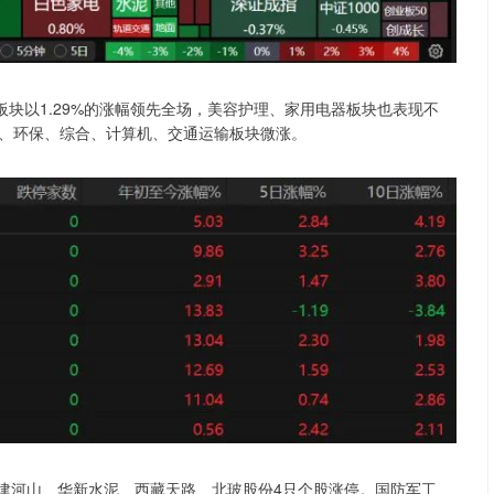
板块以1.29%的涨幅领先全场，美容护理、家用电器板块也表现不
、环保、综合、计算机、交通运输板块微涨。
韩建河山、华新水泥、西藏天路、北玻股份4只个股涨停。国防军工、