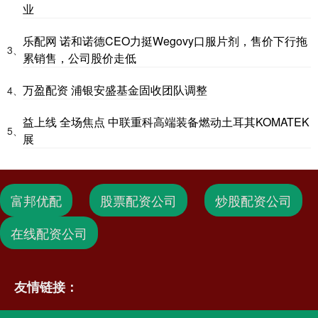
业
乐配网 诺和诺德CEO力挺Wegovy口服片剂，售价下行拖
3、
累销售，公司股价走低
万盈配资 浦银安盛基金固收团队调整
4、
益上线 全场焦点 中联重科高端装备燃动土耳其KOMATEK
5、
展
富邦优配
股票配资公司
炒股配资公司
在线配资公司
友情链接：