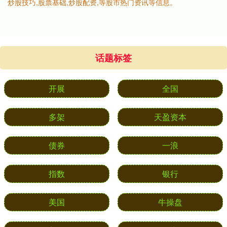
炒股技巧,股票基础,炒股配资,等股市热门资讯等信息。
话题标签
开展
全国
多架
天盈资本
债券
一浪
指数
银行
美国
牛操盘