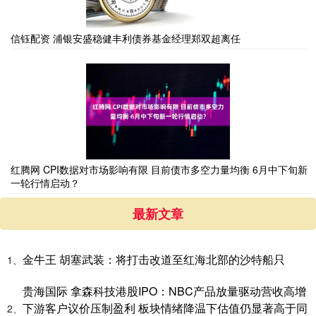
信钰配资 浦银安盛稳健丰利债券基金经理郑双超离任
红腾网 CPI数据对市场影响有限 目前债市多空力量均衡 6月中下旬新
一轮行情启动？
最新文章
金牛王 胡塞武装：将打击改道至红海北部的沙特船只
1、
贵海国际 拿森科技港股IPO：NBC产品放量驱动营收高增
下游客户议价压制盈利 板块情绪降温下估值仍显著高于同
2、