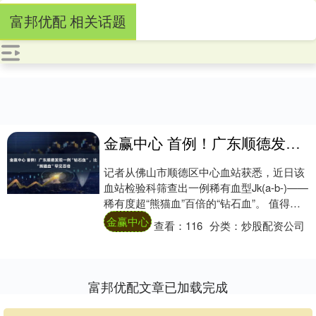
富邦优配 相关话题
金赢中心 首例！广东顺德发现一例“钻石血”，比“熊猫血”罕见百倍
记者从佛山市顺德区中心血站获悉，近日该
血站检验科筛查出一例稀有血型Jk(a-b-)——
稀有度超“熊猫血”百倍的“钻石血”。 值得注
意的是，这是顺德区中心血站自2....
金赢中心
查看：
116
分类：
炒股配资公司
富邦优配文章已加载完成