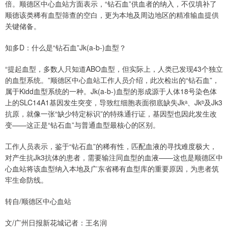
倍。顺德区中心血站方面表示，“钻石血”供血者的纳入，不仅填补了
顺德该类稀有血型筛查的空白，更为本地及周边地区的精准输血提供
关键储备。
知多D：什么是“钻石血”Jk(a-b-)血型？
“提起血型，多数人只知道ABO血型，但实际上，人类已发现43个独立
的血型系统。”顺德区中心血站工作人员介绍，此次检出的“钻石血”，
属于Kidd血型系统的一种。Jk(a-b-)血型的形成源于人体18号染色体
上的SLC14A1基因发生突变，导致红细胞表面彻底缺失Jkᵃ、Jkᵇ及Jk3
抗原，就像一张“缺少特定标识”的特殊通行证，基因型也因此发生改
变——这正是“钻石血”与普通血型最核心的区别。
工作人员表示，鉴于“钻石血”的稀有性，匹配血液的寻找难度极大，
对产生抗Jk3抗体的患者，需要输注同血型的血液——这也是顺德区中
心血站将该血型纳入本地及广东省稀有血型库的重要原因，为患者筑
牢生命防线。
转自/顺德区中心血站
文/广州日报新花城记者：王名润