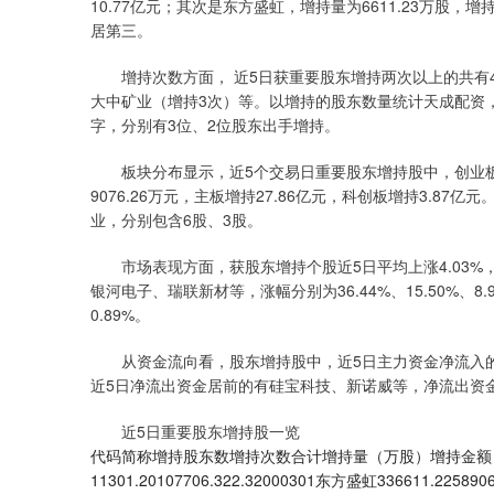
10.77亿元；其次是东方盛虹，增持量为6611.23万股，
居第三。
增持次数方面， 近5日获重要股东增持两次以上的共有4
大中矿业（增持3次）等。以增持的股东数量统计天成配资
字，分别有3位、2位股东出手增持。
板块分布显示，近5个交易日重要股东增持股中，创业板有
9076.26万元，主板增持27.86亿元，科创板增持3.
业，分别包含6股、3股。
市场表现方面，获股东增持个股近5日平均上涨4.03%，
银河电子、瑞联新材等，涨幅分别为36.44%、15.50%、
0.89%。
从资金流向看，股东增持股中，近5日主力资金净流入的有
近5日净流出资金居前的有硅宝科技、新诺威等，净流出资金分
近5日重要股东增持股一览
代码简称增持股东数增持次数合计增持量（万股）增持金额（
11301.20107706.322.32000301东方盛虹336611.22589