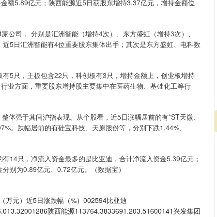
增持金额5.89亿元；陕西能源近5日获股东增持3.37亿元，增持金额位
家公司， 分别是汇洲智能（增持4次）、东方盛虹（增持3次）、
，近5日汇洲智能有4位重要股东集体出手；其次是东方盛虹、电科数
5只，主板包含22只，科创板有3只，增持金额上，创业板增持
87亿元。行业方面，重要股东增持股主要集中在医药生物、基础化工等行
整体强于其间沪指表现。从个股看，近5日涨幅居前的有*ST天微、
8.97%。跌幅居前的有硅宝科技、天原股份等，分别下跌1.44%、
14只，净流入资金最多的是比亚迪，合计净流入资金5.39亿元；
别为0.89亿元、0.72亿元。（数据宝）
万元）近5日涨跌幅（%）002594比亚迪
06.013.32001286陕西能源113764.3833691.203.51600141兴发集团