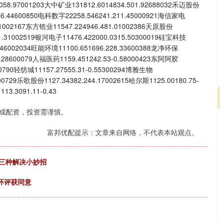
6.058.97001203大中矿业131812.6014834.501.92688032禾迈股份
3836.44600850电科数字22258.546241.211.45000921海信家电
3.81002167东方锆业11547.224946.481.01002386天原股份
841.31002519银河电子11476.422000.0315.50300019硅宝科技
71.46002034旺能环境11100.651696.228.33600388龙净环保
42.28600079人福医药1159.451242.53-0.58000423东阿阿胶
600790轻纺城11157.27555.31-0.55300294博雅生物
300729乐歌股份1127.34382.244.17002615哈尔斯1125.00180.75-
3.3091.11-0.43
成配资，投资需谨慎。
富邦优配提示：文章来自网络，不代表本站观点。
？三种解决小妙招
目环评获同意