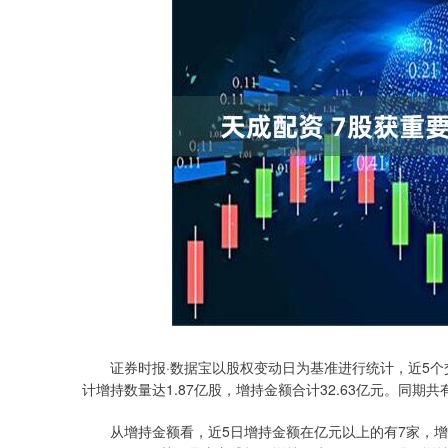
证券时报·数据宝以股权变动日为基准进行统计，近5个交易
计增持数量达1.87亿股，增持金额合计32.63亿元。同期
从增持金额看，近5日增持金额在亿元以上的有7家，增持
深证成指
14263.95
.95
0.31%
153.83
1