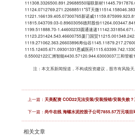
111308.3326500.891.29688550瑞联新材11445.791787
11124.0712769.271.22688511*ST天微11514.158046.
11221.166139.405.07300765新诺威11159.875999.92
11815.043709.03-0.89603056德邦股份11264.003447.
1199.511888.70-1.44600233圆通速递11142.331854.6
11123.231424.543.46600755厦门国贸11215.001348.2
1119.271062.363.26603896寿仙谷1145.11879.217.27
1115.12405.671.09301331恩威医药1115.63399.742.13
0.55002122汇洲智能4430.57120.944.63003037三和管桩111
注：本文系新闻报道，不构成投资建议，股市有风险天
上一篇：
天美配资 COD22无法安装/安装报错/安装失败
下一篇：
尚牛在线 海螺水泥控股子公司7855.57万元项
相关文章