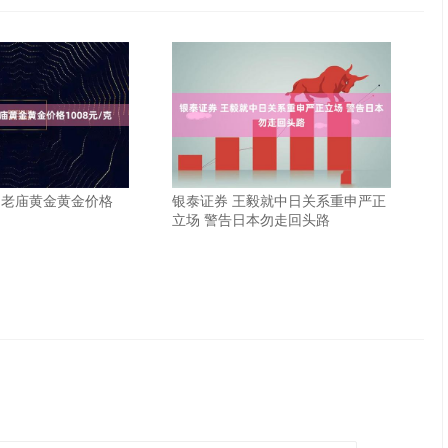
日老庙黄金黄金价格
银泰证券 王毅就中日关系重申严正
立场 警告日本勿走回头路