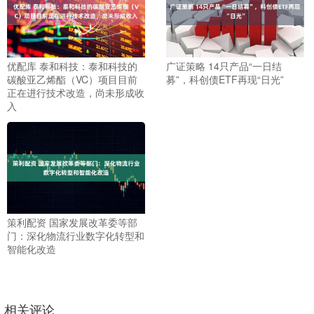
优配库 泰和科技：泰和科技的
广证策略 14只产品“一日结
碳酸亚乙烯酯（VC）项目目前
募”，科创债ETF再现“日光”
正在进行技术改造，尚未形成收
入
策利配资 国家发展改革委等部
门：深化物流行业数字化转型和
智能化改造
相关评论