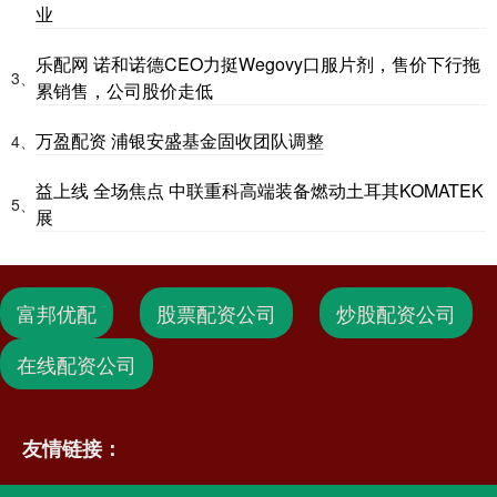
业
乐配网 诺和诺德CEO力挺Wegovy口服片剂，售价下行拖
3、
累销售，公司股价走低
万盈配资 浦银安盛基金固收团队调整
4、
益上线 全场焦点 中联重科高端装备燃动土耳其KOMATEK
5、
展
富邦优配
股票配资公司
炒股配资公司
在线配资公司
友情链接：