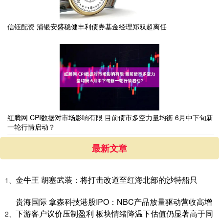
信钰配资 浦银安盛稳健丰利债券基金经理郑双超离任
红腾网 CPI数据对市场影响有限 目前债市多空力量均衡 6月中下旬新
一轮行情启动？
最新文章
金牛王 胡塞武装：将打击改道至红海北部的沙特船只
1、
贵海国际 拿森科技港股IPO：NBC产品放量驱动营收高增
下游客户议价压制盈利 板块情绪降温下估值仍显著高于同
2、