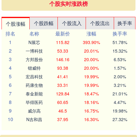
个股实时涨跌榜
个股跌幅
个股流入
个股流出
换手率
个股涨幅
排名
名称
最新价
涨幅
换手率
1
N展芯
115.82
393.90%
51.78%
2
一博科技
53.33
20.01%
15.32%
3
方邦股份
146.16
20.00%
6.53%
4
锴威特
93.38
20.00%
1.57%
5
宏昌科技
41.41
19.99%
2.00%
6
药康生物
33.31
19.99%
3.21%
7
泰金新能
129.84
18.47%
21.01%
8
毕得医药
60.65
18.16%
4.47%
9
威尔高
46.5
16.75%
19.98%
10
N吉和昌
37.95
16.30%
27.32%