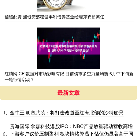
信钰配资 浦银安盛稳健丰利债券基金经理郑双超离任
红腾网 CPI数据对市场影响有限 目前债市多空力量均衡 6月中下旬新
一轮行情启动？
最新文章
金牛王 胡塞武装：将打击改道至红海北部的沙特船只
1、
贵海国际 拿森科技港股IPO：NBC产品放量驱动营收高增
下游客户议价压制盈利 板块情绪降温下估值仍显著高于同
2、