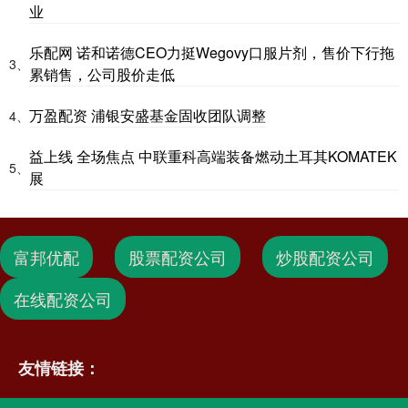
业
乐配网 诺和诺德CEO力挺Wegovy口服片剂，售价下行拖
3、
累销售，公司股价走低
万盈配资 浦银安盛基金固收团队调整
4、
益上线 全场焦点 中联重科高端装备燃动土耳其KOMATEK
5、
展
富邦优配
股票配资公司
炒股配资公司
在线配资公司
友情链接：