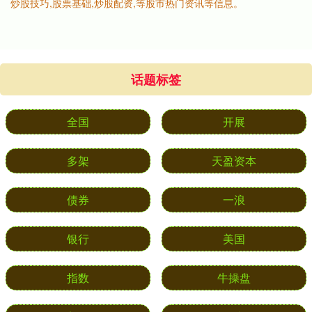
炒股技巧,股票基础,炒股配资,等股市热门资讯等信息。
话题标签
全国
开展
多架
天盈资本
债券
一浪
银行
美国
指数
牛操盘