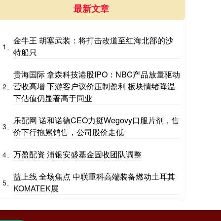
最新文章
金牛王 胡塞武装：将打击改道至红海北部的沙
1、
特船只
贵海国际 拿森科技港股IPO：NBC产品放量驱动
营收高增 下游客户议价压制盈利 板块情绪降温
2、
下估值仍显著高于同业
乐配网 诺和诺德CEO力挺Wegovy口服片剂，售
3、
价下行拖累销售，公司股价走低
万盈配资 浦银安盛基金固收团队调整
4、
益上线 全场焦点 中联重科高端装备燃动土耳其
5、
KOMATEK展