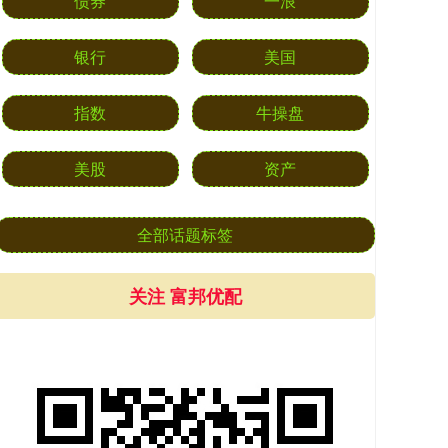
债券
一浪
银行
美国
指数
牛操盘
美股
资产
全部话题标签
关注 富邦优配