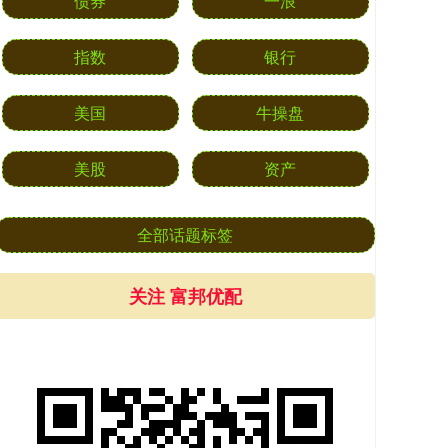
债券
一浪
指数
银行
美国
牛操盘
美股
资产
全部话题标签
关注 富邦优配