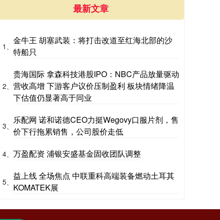
最新文章
金牛王 胡塞武装：将打击改道至红海北部的沙
1、
特船只
贵海国际 拿森科技港股IPO：NBC产品放量驱动
营收高增 下游客户议价压制盈利 板块情绪降温
2、
下估值仍显著高于同业
乐配网 诺和诺德CEO力挺Wegovy口服片剂，售
3、
价下行拖累销售，公司股价走低
万盈配资 浦银安盛基金固收团队调整
4、
益上线 全场焦点 中联重科高端装备燃动土耳其
5、
KOMATEK展