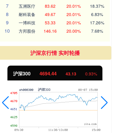
7
五洲医疗
83.62
20.01%
18.37%
8
耐科装备
49.67
20.01%
6.83%
9
一博科技
53.33
20.01%
17.26%
10
方邦股份
146.16
20.00%
7.68%
沪深京行情 实时轮播
北证50
1134.24
创
11.37
1.01%