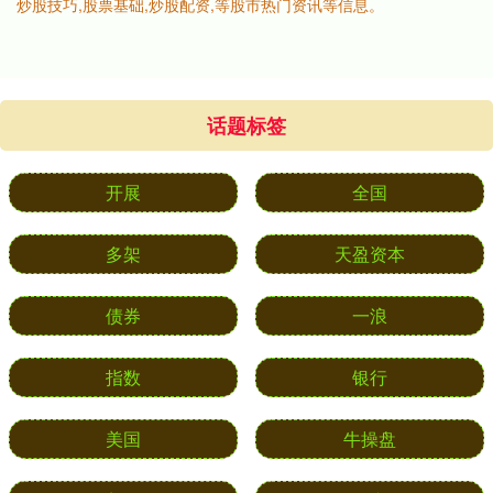
炒股技巧,股票基础,炒股配资,等股市热门资讯等信息。
话题标签
开展
全国
多架
天盈资本
债券
一浪
指数
银行
美国
牛操盘