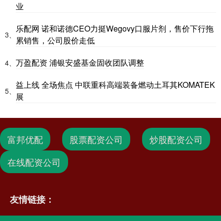
业
乐配网 诺和诺德CEO力挺Wegovy口服片剂，售价下行拖
3、
累销售，公司股价走低
万盈配资 浦银安盛基金固收团队调整
4、
益上线 全场焦点 中联重科高端装备燃动土耳其KOMATEK
5、
展
富邦优配
股票配资公司
炒股配资公司
在线配资公司
友情链接：