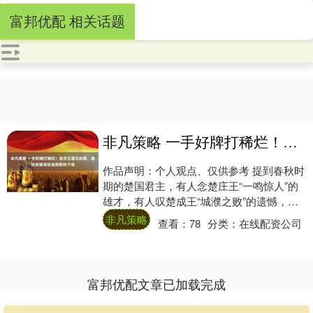
富邦优配 相关话题
非凡策略 一手好牌打稀烂！楚灵王篡位称霸，最终却落得自缢荒野的下场
作品声明：个人观点、仅供参考 提到春秋时
期的楚国君主，有人念楚庄王“一鸣惊人”的
雄才，有人叹楚成王“城濮之败”的遗憾，却
很少有人提起楚灵王——一个凭野心篡位、
非凡策略
查看：
78
分类：
在线配资公司
凭....
富邦优配文章已加载完成