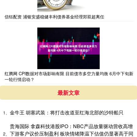
信钰配资 浦银安盛稳健丰利债券基金经理郑双超离任
红腾网 CPI数据对市场影响有限 目前债市多空力量均衡 6月中下旬新
一轮行情启动？
最新文章
金牛王 胡塞武装：将打击改道至红海北部的沙特船只
1、
贵海国际 拿森科技港股IPO：NBC产品放量驱动营收高增
下游客户议价压制盈利 板块情绪降温下估值仍显著高于同
2、