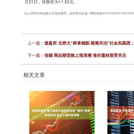
月31日，转股价为11.52元。
以上内容为本站据公开信息整理，由AI算法生成（网信算备3101043457103012
上一篇：
速盈所 北师大“师者领航·慈善共治”社会实践团
下一篇：
信德 商品期货掀上涨浪潮 涨价题材股受关注
相关文章