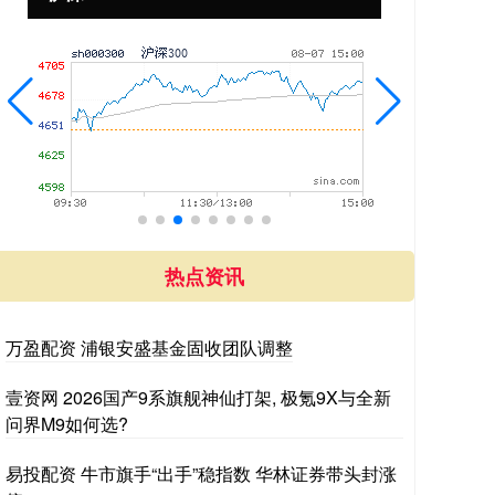
热点资讯
万盈配资 浦银安盛基金固收团队调整
壹资网 2026国产9系旗舰神仙打架, 极氪9X与全新
问界M9如何选?
易投配资 牛市旗手“出手”稳指数 华林证券带头封涨