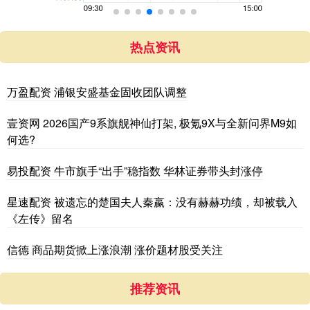
热点资讯
万盈配资 浦银安盛基金固收团队调整
壹资网 2026国产9系旗舰神仙打架, 极氪9X与全新问界M9如
何选?
易投配资 牛市旗手“出手”稳指数 华林证券带头封涨停
星速配资 被遗忘的楚国夫人秦嬴：没有赫赫功绩，却被载入
《左传》留名
信德 商品期货掀上涨浪潮 涨价题材股受关注
推荐资讯