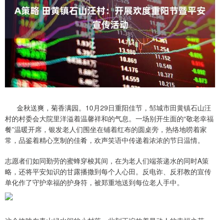
金秋送爽，菊香满园。10月29日重阳佳节，邹城市田黄镇石山汪
村的村委会大院里洋溢着温馨祥和的气息。一场别开生面的“敬老幸福
餐”温暖开席，银发老人们围坐在铺着红布的圆桌旁，热络地唠着家
常，品鉴着精心烹制的佳肴，欢声笑语中传递着浓浓的节日温情。
志愿者们如同勤劳的蜜蜂穿梭其间，在为老人们端茶递水的同时A策
略，还将平安知识的甘露播撒到每个人心田。反电诈、反邪教的宣传
单化作了守护幸福的护身符，被郑重地送到每位老人手中。