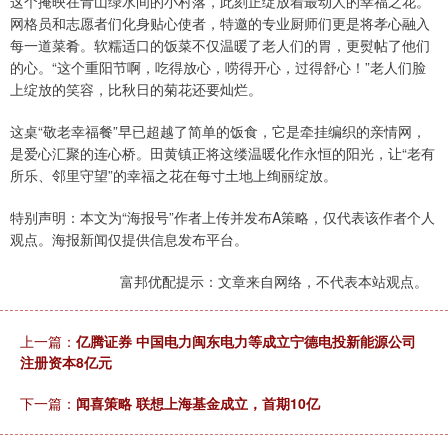
这个掩映在青山绿水间的小村落，此刻正绽放着最动人的幸福之花。
网格员和志愿者们化身贴心使者，特邀的专业厨师们更是将孝心融入
每一道菜肴。软糯适口的饭菜不仅温暖了老人们的胃，更熨帖了他们
的心。“这个重阳节啊，吃得放心，唠得开心，过得舒心！”老人们脸
上绽放的笑容，比秋日的菊花还要灿烂。
这桌“敬老幸福餐”早已超越了简单的饭食，它是牵挂编织的亲情网，
是爱心汇聚的连心桥。田黄镇正将这缕温暖化作永恒的阳光，让“老有
所乐、邻里守望”的幸福之花在每寸土地上绚丽绽放。‍
特别声明：本文为“海报号”作者上传并发布A策略，仅代表该作者个人
观点。海报新闻仅提供信息发布平台。
富邦优配提示：文章来自网络，不代表本站观点。
上一篇：
亿腾证券 中国电力闽东电力等成立宁德电投新能源公司
注册资本8亿元
下一篇：
闻喜策略 联想上海基金成立，首期10亿