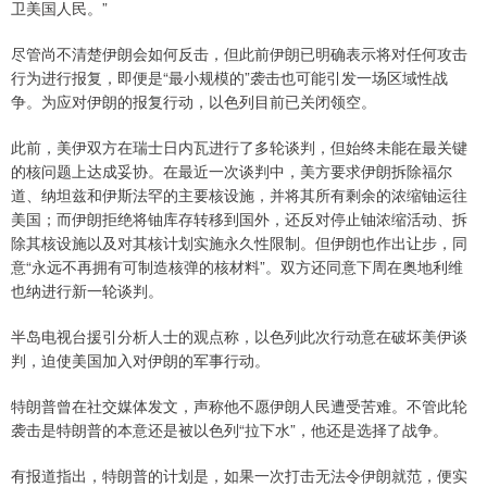
卫美国人民。”
尽管尚不清楚伊朗会如何反击，但此前伊朗已明确表示将对任何攻击
行为进行报复，即便是“最小规模的”袭击也可能引发一场区域性战
争。为应对伊朗的报复行动，以色列目前已关闭领空。
此前，美伊双方在瑞士日内瓦进行了多轮谈判，但始终未能在最关键
的核问题上达成妥协。在最近一次谈判中，美方要求伊朗拆除福尔
道、纳坦兹和伊斯法罕的主要核设施，并将其所有剩余的浓缩铀运往
美国；而伊朗拒绝将铀库存转移到国外，还反对停止铀浓缩活动、拆
除其核设施以及对其核计划实施永久性限制。但伊朗也作出让步，同
意“永远不再拥有可制造核弹的核材料”。双方还同意下周在奥地利维
也纳进行新一轮谈判。
半岛电视台援引分析人士的观点称，以色列此次行动意在破坏美伊谈
判，迫使美国加入对伊朗的军事行动。
特朗普曾在社交媒体发文，声称他不愿伊朗人民遭受苦难。不管此轮
袭击是特朗普的本意还是被以色列“拉下水”，他还是选择了战争。
有报道指出，特朗普的计划是，如果一次打击无法令伊朗就范，便实