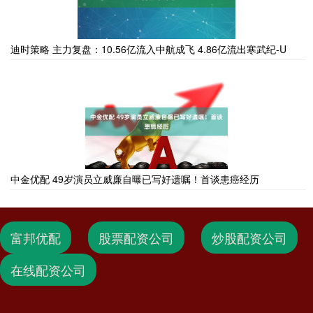
迪时策略 主力复盘：10.56亿流入中航成飞 4.86亿流出寒武纪-U
中金优配 49岁演员立威廉自曝已写好遗嘱！首谈患癌经历
富邦优配
股票配资公司
炒股配资公司
在线配资公司