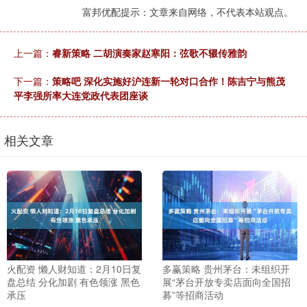
富邦优配提示：文章来自网络，不代表本站观点。
上一篇：
睿新策略 二胡演奏家赵寒阳：弦歌不辍传雅韵
下一篇：
策略吧 深化实施好沪连新一轮对口合作！陈吉宁与熊茂
平李强所率大连党政代表团座谈
相关文章
火配资 懒人财知道：2月10日复
多赢策略 贵州茅台：未组织开
盘总结 分化加剧 有色领涨 黑色
展“茅台开放专卖店面向全国招
承压
募”等招商活动