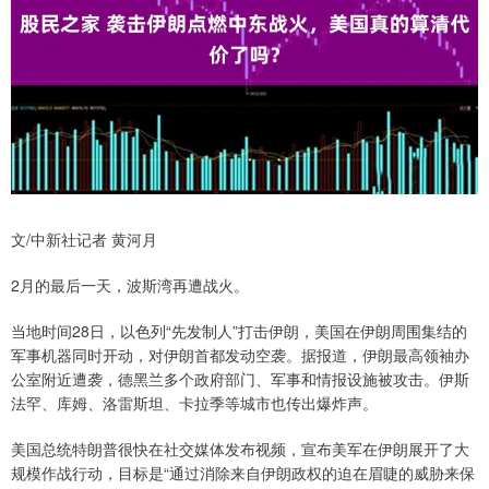
文/中新社记者 黄河月
2月的最后一天，波斯湾再遭战火。
当地时间28日，以色列“先发制人”打击伊朗，美国在伊朗周围集结的
军事机器同时开动，对伊朗首都发动空袭。据报道，伊朗最高领袖办
公室附近遭袭，德黑兰多个政府部门、军事和情报设施被攻击。伊斯
法罕、库姆、洛雷斯坦、卡拉季等城市也传出爆炸声。
美国总统特朗普很快在社交媒体发布视频，宣布美军在伊朗展开了大
规模作战行动，目标是“通过消除来自伊朗政权的迫在眉睫的威胁来保