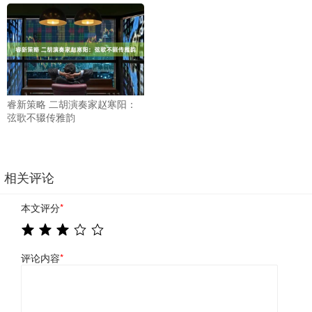
睿新策略 二胡演奏家赵寒阳：
弦歌不辍传雅韵
相关评论
本文评分
*
评论内容
*