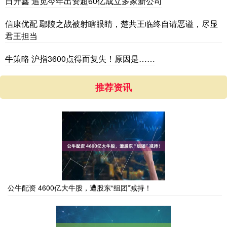
日升鑫 追觅今年出资超60亿成立多家新公司
信康优配 鄢陵之战被射瞎眼睛，楚共王临终自请恶谥，尽显
君王担当
牛策略 沪指3600点得而复失！原因是……
推荐资讯
公牛配资 4600亿大牛股，遭股东“组团”减持！