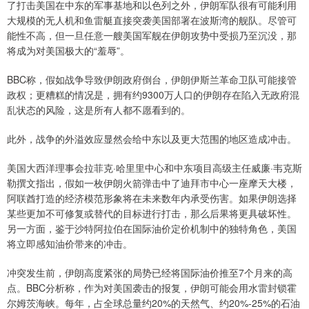
了打击美国在中东的军事基地和以色列之外，伊朗军队很有可能利用
大规模的无人机和鱼雷艇直接突袭美国部署在波斯湾的舰队。尽管可
能性不高，但一旦任意一艘美国军舰在伊朗攻势中受损乃至沉没，那
将成为对美国极大的“羞辱”。
BBC称，假如战争导致伊朗政府倒台，伊朗伊斯兰革命卫队可能接管
政权；更糟糕的情况是，拥有约9300万人口的伊朗存在陷入无政府混
乱状态的风险，这是所有人都不愿看到的。
此外，战争的外溢效应显然会给中东以及更大范围的地区造成冲击。
美国大西洋理事会拉菲克·哈里里中心和中东项目高级主任威廉·韦克斯
勒撰文指出，假如一枚伊朗火箭弹击中了迪拜市中心一座摩天大楼，
阿联酋打造的经济模范形象将在未来数年内承受伤害。如果伊朗选择
某些更加不可修复或替代的目标进行打击，那么后果将更具破坏性。
另一方面，鉴于沙特阿拉伯在国际油价定价机制中的独特角色，美国
将立即感知油价带来的冲击。
冲突发生前，伊朗高度紧张的局势已经将国际油价推至7个月来的高
点。BBC分析称，作为对美国袭击的报复，伊朗可能会用水雷封锁霍
尔姆茨海峡。每年，占全球总量约20%的天然气、约20%-25%的石油