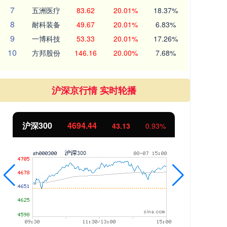
7
五洲医疗
83.62
20.01%
18.37%
8
耐科装备
49.67
20.01%
6.83%
9
一博科技
53.33
20.01%
17.26%
10
方邦股份
146.16
20.00%
7.68%
沪深京行情 实时轮播
北证50
1134.24
创
11.37
1.01%