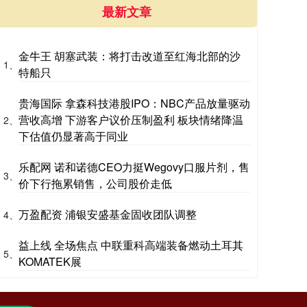
最新文章
金牛王 胡塞武装：将打击改道至红海北部的沙
1、
特船只
贵海国际 拿森科技港股IPO：NBC产品放量驱动
营收高增 下游客户议价压制盈利 板块情绪降温
2、
下估值仍显著高于同业
乐配网 诺和诺德CEO力挺Wegovy口服片剂，售
3、
价下行拖累销售，公司股价走低
万盈配资 浦银安盛基金固收团队调整
4、
益上线 全场焦点 中联重科高端装备燃动土耳其
5、
KOMATEK展