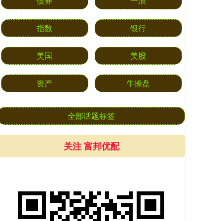
债券
一浪
指数
银行
美国
美股
资产
牛操盘
全部话题标签
关注 富邦优配