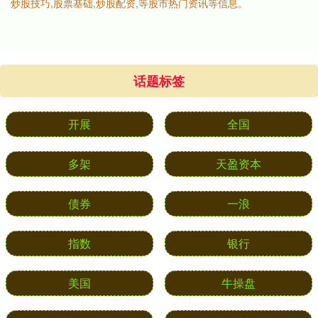
炒股技巧,股票基础,炒股配资,等股市热门资讯等信息。
话题标签
开展
全国
多架
天盈资本
债券
一浪
指数
银行
美国
牛操盘