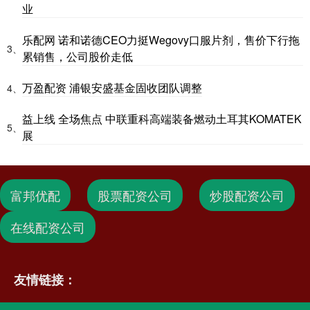
业
乐配网 诺和诺德CEO力挺Wegovy口服片剂，售价下行拖
3、
累销售，公司股价走低
万盈配资 浦银安盛基金固收团队调整
4、
益上线 全场焦点 中联重科高端装备燃动土耳其KOMATEK
5、
展
富邦优配
股票配资公司
炒股配资公司
在线配资公司
友情链接：