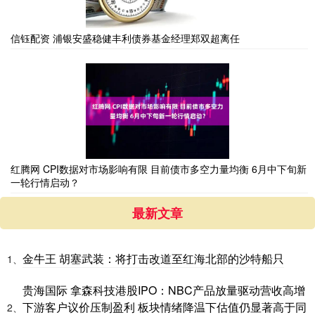
信钰配资 浦银安盛稳健丰利债券基金经理郑双超离任
红腾网 CPI数据对市场影响有限 目前债市多空力量均衡 6月中下旬新
一轮行情启动？
最新文章
金牛王 胡塞武装：将打击改道至红海北部的沙特船只
1、
贵海国际 拿森科技港股IPO：NBC产品放量驱动营收高增
下游客户议价压制盈利 板块情绪降温下估值仍显著高于同
2、