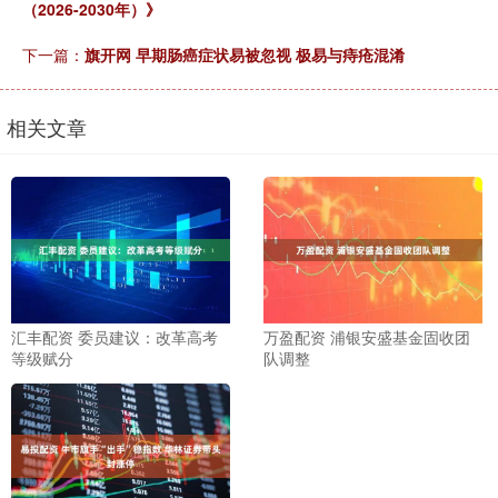
（2026-2030年）》
下一篇：
旗开网 早期肠癌症状易被忽视 极易与痔疮混淆
相关文章
汇丰配资 委员建议：改革高考
万盈配资 浦银安盛基金固收团
等级赋分
队调整