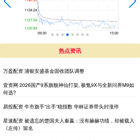
热点资讯
万盈配资 浦银安盛基金固收团队调整
壹资网 2026国产9系旗舰神仙打架, 极氪9X与全新问界M9如
何选?
易投配资 牛市旗手“出手”稳指数 华林证券带头封涨停
星速配资 被遗忘的楚国夫人秦嬴：没有赫赫功绩，却被载入
《左传》留名