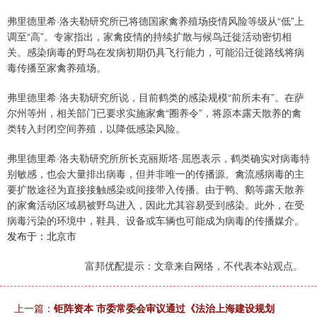
弗里德里希·洛夫勒研究所已将德国家禽养殖场疫情风险等级从“低”上
调至“高”。专家指出，家禽疫情的持续扩散与候鸟迁徙活动密切相
关。感染病毒的野鸟在发病初期仍具飞行能力，可能沿迁徙路线将病
毒传播至家禽养殖场。
弗里德里希·洛夫勒研究所说，目前鹤类的感染规模“前所未有”。在萨
尔州等州，相关部门已要求实施家禽“圈养令”，将原本露天散养的禽
类转入封闭空间养殖，以降低感染风险。
弗里德里希·洛夫勒研究所所长克丽斯塔·屈恩表示，鹤类确实对病毒特
别敏感，也会大量排出病毒，但并非唯一的传播源。禽流感病毒的主
要扩散途径为直接接触感染或间接带入传播。由于鸭、鹅等露天散养
的家禽活动区域易被野鸟进入，因此尤其容易受到感染。此外，在受
病毒污染的环境中，鞋具、设备或车辆也可能成为病毒的传播媒介。
发布于：北京市
富邦优配提示：文章来自网络，不代表本站观点。
上一篇：
钜阵资本 市委常委会审议通过《法治上海建设规划