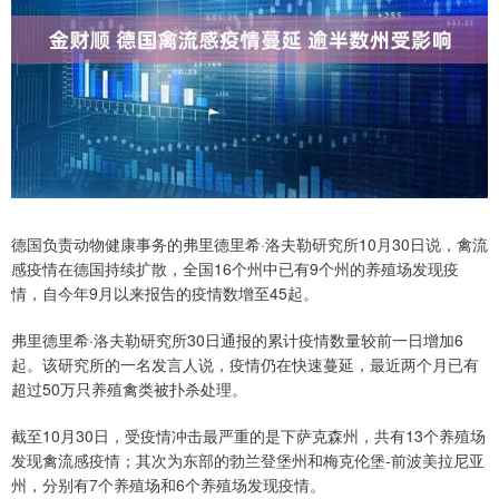
德国负责动物健康事务的弗里德里希·洛夫勒研究所10月30日说，禽流
感疫情在德国持续扩散，全国16个州中已有9个州的养殖场发现疫
情，自今年9月以来报告的疫情数增至45起。
弗里德里希·洛夫勒研究所30日通报的累计疫情数量较前一日增加6
起。该研究所的一名发言人说，疫情仍在快速蔓延，最近两个月已有
超过50万只养殖禽类被扑杀处理。
截至10月30日，受疫情冲击最严重的是下萨克森州，共有13个养殖场
发现禽流感疫情；其次为东部的勃兰登堡州和梅克伦堡-前波美拉尼亚
州，分别有7个养殖场和6个养殖场发现疫情。