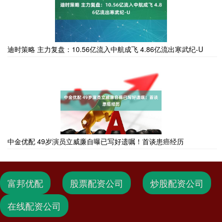
迪时策略 主力复盘：10.56亿流入中航成飞 4.86亿流出寒武纪-U
中金优配 49岁演员立威廉自曝已写好遗嘱！首谈患癌经历
富邦优配
股票配资公司
炒股配资公司
在线配资公司