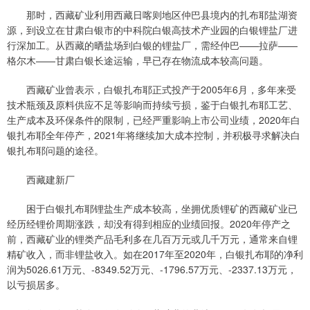
那时，西藏矿业利用西藏日喀则地区仲巴县境内的扎布耶盐湖资
源，到设立在甘肃白银市的中科院白银高技术产业园的白银锂盐厂进
行深加工。从西藏的晒盐场到白银的锂盐厂，需经仲巴——拉萨——
格尔木——甘肃白银长途运输，早已存在物流成本较高问题。
西藏矿业曾表示，白银扎布耶正式投产于2005年6月，多年来受
技术瓶颈及原料供应不足等影响而持续亏损，鉴于白银扎布耶工艺、
生产成本及环保条件的限制，已经严重影响上市公司业绩，2020年白
银扎布耶全年停产，2021年将继续加大成本控制，并积极寻求解决白
银扎布耶问题的途径。
西藏建新厂
困于白银扎布耶锂盐生产成本较高，坐拥优质锂矿的西藏矿业已
经历经锂价周期涨跌，却没有得到相应的业绩回报。2020年停产之
前，西藏矿业的锂类产品毛利多在几百万元或几千万元，通常来自锂
精矿收入，而非锂盐收入。如在2017年至2020年，白银扎布耶的净利
润为5026.61万元、-8349.52万元、-1796.57万元、-2337.13万元，
以亏损居多。