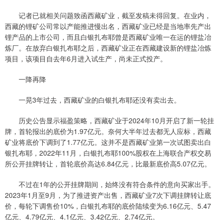
记者已就相关问题致函西藏矿业，截至发稿未得回复。在业内，
西藏的锂矿公司常以产能推进慢出名，西藏矿业已经是当地率先产出
锂产品的上市公司，而且白银扎布耶曾是西藏矿业唯一在运的锂盐冶
炼厂。在放弃白银扎布耶之后，西藏矿业正在西藏建设新的锂盐冶炼
项目，该项目自去年6月进入试生产，尚未正式投产。
一降再降
一晃3年过去，西藏矿业的白银扎布耶还没有卖出去。
历史公告显示福盈策略，西藏矿业于2024年10月开启了新一轮挂
牌，首轮报出的底价为1.97亿元。奈何大半年过去都无人应标，西藏
矿业将底价下调到了1.77亿元。这并不是西藏矿业第一次试图卖出白
银扎布耶，2022年11月，白银扎布耶100%股权在上海联合产权交易
所公开挂牌转让，首轮底价高达6.84亿元，比最新底价高5.07亿元。
不过在1年的公开挂牌期间，始终没有符合条件的意向买家出手。
2023年1月至9月，为了推进资产出售，西藏矿业7次下调挂牌转让底
价，每轮下调售价10%，白银扎布耶的底价陆续变为6.16亿元、5.47
亿元、4.79亿元、4.1亿元、3.42亿元、2.74亿元。