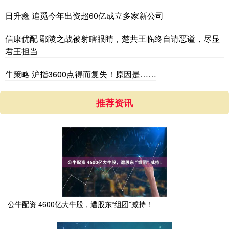
日升鑫 追觅今年出资超60亿成立多家新公司
信康优配 鄢陵之战被射瞎眼睛，楚共王临终自请恶谥，尽显
君王担当
牛策略 沪指3600点得而复失！原因是……
推荐资讯
公牛配资 4600亿大牛股，遭股东“组团”减持！