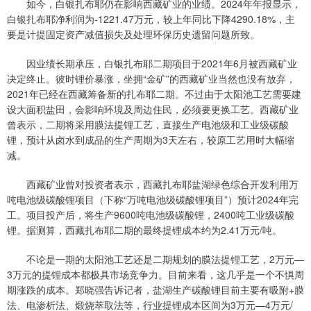
如今，白银扎布耶仍在影响西藏矿业的业绩。2024年年报显示，
白银扎布耶净利润为-1221.47万元，较上年同比下降4290.18%，主
要是计提固定资产减值损失及处理环保历史遗留问题所致。
因业绩长期承压，白银扎布耶二期项目于2021年6月被西藏矿业
决定终止。彼时锂价暴涨，坐拥“金矿”的西藏矿业当然也没有放弃，
2021年已经在西藏筹备新的扎布耶二期。不过由于太阳池工艺需要建
设大面积盐田，会影响环境及周边住民，必须要更换工艺。西藏矿业
曾表示，二期将采用膜法提锂工艺，直接生产电池级和工业级碳酸
锂，预计从卤水到成品的生产周期为3天左右，较原工艺用时大幅缩
减。
西藏矿业曾对投资者表示，西藏扎布耶盐湖绿色综合开发利用万
吨电池级碳酸锂项目（下称“万吨电池级碳酸锂项目”）预计2024年完
工。项目投产后，将生产9600吨电池级碳酸锂，2400吨工业级碳酸
锂。据测算，西藏扎布耶二期的最终提锂成本约为2.41万元/吨。
不论是一期的太阳池工艺还是二期规划的膜法提锂工艺，2万元—
3万元的提锂成本都极具市场竞争力。目前来看，这几乎是一个不惧周
期涨跌的成本。郑晓强告诉记者，盐湖生产碳酸锂目前主要有吸附+膜
法、电渗析法、煅烧萃取法等，行业提锂成本区间为3万元—4万元/