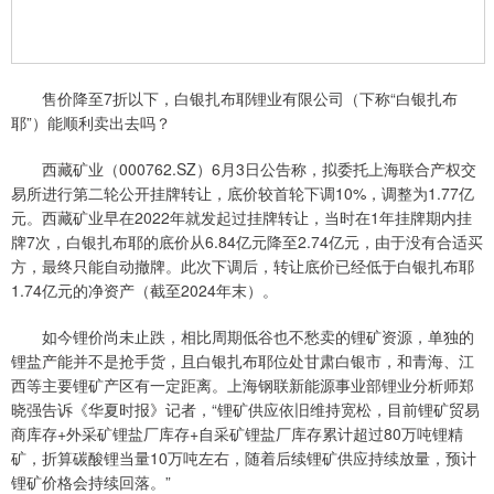
售价降至7折以下，白银扎布耶锂业有限公司（下称“白银扎布
耶”）能顺利卖出去吗？
西藏矿业（000762.SZ）6月3日公告称，拟委托上海联合产权交
易所进行第二轮公开挂牌转让，底价较首轮下调10%，调整为1.77亿
元。西藏矿业早在2022年就发起过挂牌转让，当时在1年挂牌期内挂
牌7次，白银扎布耶的底价从6.84亿元降至2.74亿元，由于没有合适买
方，最终只能自动撤牌。此次下调后，转让底价已经低于白银扎布耶
1.74亿元的净资产（截至2024年末）。
如今锂价尚未止跌，相比周期低谷也不愁卖的锂矿资源，单独的
锂盐产能并不是抢手货，且白银扎布耶位处甘肃白银市，和青海、江
西等主要锂矿产区有一定距离。上海钢联新能源事业部锂业分析师郑
晓强告诉《华夏时报》记者，“锂矿供应依旧维持宽松，目前锂矿贸易
商库存+外采矿锂盐厂库存+自采矿锂盐厂库存累计超过80万吨锂精
矿，折算碳酸锂当量10万吨左右，随着后续锂矿供应持续放量，预计
锂矿价格会持续回落。”