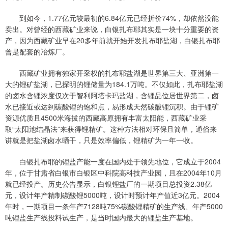
到如今，1.77亿元较最初的6.84亿元已经折价74%，却依然没能
卖出。对曾经的西藏矿业来说，白银扎布耶其实是一块十分重要的资
产，因为西藏矿业早在20多年前就开始开发扎布耶盐湖，白银扎布耶
曾是配套的冶炼厂。
西藏矿业拥有独家开采权的扎布耶盐湖是世界第三大、亚洲第一
大的锂矿盐湖，已探明的锂储量为184.1万吨。不仅如此，扎布耶盐湖
的卤水含锂浓度仅次于智利阿塔卡玛盐湖，含锂品位居世界第二，卤
水已接近或达到碳酸锂的饱和点，易形成天然碳酸锂沉积。由于锂矿
资源优质且4500米海拔的西藏高原拥有丰富太阳能，西藏矿业采
取“太阳池结晶法”来获得锂精矿。这种方法相对环保且简单，通俗来
讲就是把盐湖卤水晒干，只是效率偏低，锂精矿为一年一收。
白银扎布耶的锂盐产能一度在国内处于领先地位，它成立于2004
年，位于甘肃省白银市白银区中科院高科技产业园，且在2004年10月
就已经投产。历史公告显示，白银锂盐厂的一期项目总投资2.38亿
元，设计年产精制碳酸锂5000吨，设计时预计年产值近3亿元。2004
年时，一期项目一条年产7128吨75%碳酸锂精矿的生产线、年产5000
吨锂盐生产线投料试生产，是当时国内最大的锂盐生产基地。