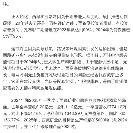
吨。
正因如此，西藏矿业常常因为长期未能大举变现、项目推进动作
缓慢、20年过去了还是一万吨锂矿产能，而备受投资者质疑。有投资
者曾质问，扎布耶二期进度在2023年就达到90%，2024年为何仅推进
5%至95%。
这或许是因为高寒缺氧、路况等环境因素引发的运输困难，也是
西藏矿业多年来都没能解决的项目缺电问题。据了解，万吨电池级碳
酸锂项目于2024年6月进入试生产调试阶段，由于能源供应不足，无
法进行满负荷试运行，尚未达产。而高海拔地区沿途输变电线路较
长，电网薄弱无法负担万吨级锂盐项目的问题已经困扰西藏矿业多
年，它正在建设光热、光伏等配套能源，年报披露称，是由于能源供
应需要的关键材料问题延迟供能。
2024年和2025年一季度，西藏矿业仍面临营收净利润双降的局
面。去年全年营收6.22亿元，盈利1.12亿元。一季度营收6774.12万
元，同比下降54.16%；净利润为-1343.99万元福盈策略，同比下降
156.77%。2025年，西藏矿业的目标是生产锂精矿5000吨（与2024
年持平），并且生产碳酸锂产品7000吨。