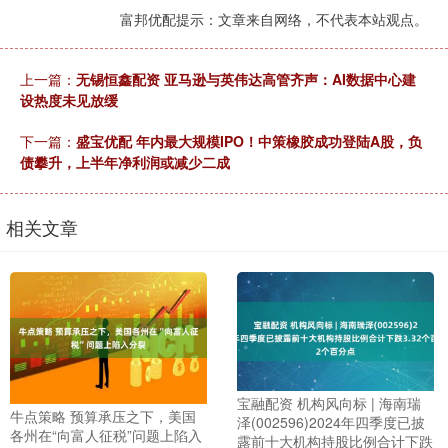
富邦优配提示：文章来自网络，不代表本站观点。
上一篇：
无锡恒鑫配资 亚马逊与英伟达高管齐声：AI数据中心建
设热度未见放缓
下一篇：
盛宝优配 年内最大规模IPO！中策橡胶成功登陆A股，负
债攀升，上半年净利润或减少二成
相关文章
宝融配资 机构风向标 | 海南瑞
牛点策略 预算承压之下，美国
泽(002596)2024年四季度已披
各州在“向富人征税”问题上陷入
露前十大机构持股比例合计下跌