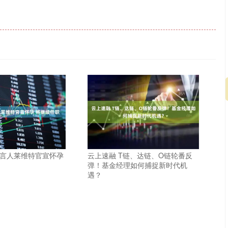
发言人莱维特官宣怀孕
云上速融 T链、达链、O链轮番反
弹！基金经理如何捕捉新时代机
遇？