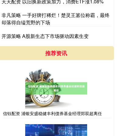
天天配资 以旧换新政策加力，消费ETF涨1.08%
非凡策略 一手好牌打稀烂！楚灵王篡位称霸，最终
却落得自缢荒野的下场
开源策略 A股新生态下市场驱动因素生变
推荐资讯
信钰配资 浦银安盛稳健丰利债券基金经理郑双超离任