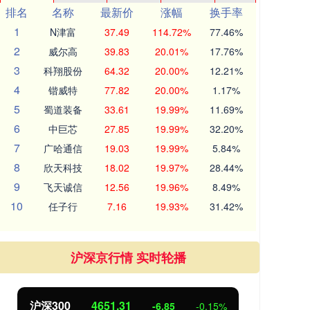
排名
名称
最新价
涨幅
换手率
1
N津富
37.49
114.72%
77.46%
2
威尔高
39.83
20.01%
17.76%
3
科翔股份
64.32
20.00%
12.21%
4
锴威特
77.82
20.00%
1.17%
5
蜀道装备
33.61
19.99%
11.69%
6
中巨芯
27.85
19.99%
32.20%
7
广哈通信
19.03
19.99%
5.84%
8
欣天科技
18.02
19.97%
28.44%
9
飞天诚信
12.56
19.96%
8.49%
10
任子行
7.16
19.93%
31.42%
沪深京行情 实时轮播
沪深300
4651.31
北
-6.85
-0.15%