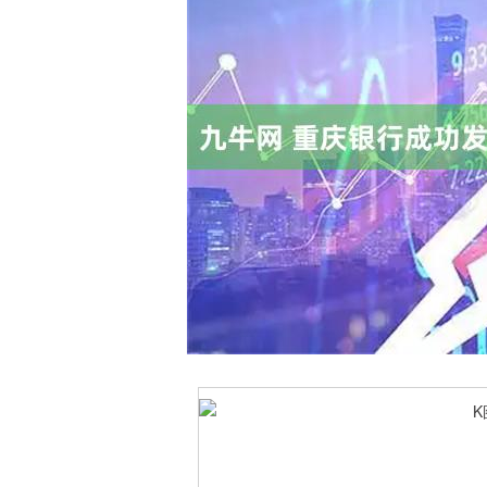
上证指数
3900.35
00
-0.01%
21.92
0.