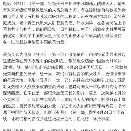
电影《登月》（第一部）将镜头对准那些平凡却伟大的航天人。这里
有对毫米级细节极致追求的火箭总装大师，有在控制台前与数据为伴
的飞控人员，有扎根荒漠试验场的工程师，还有在后方默默守望的家
庭成员。老中青三代航天人以智慧为笔、汗水为墨，在各自岗位上书
写着坚守与担当，他们用日复一日的耕耘，将千年想象变为触手可及
的现实，实现了中国航天史上迄今为止技术水平最高的月球探测任
务，以全新叙事彰显中国航天力量。
演员吴京为电影《登月》（第一部）倾情献声，用独特感染力串联起
这些散落在庞大系统中的闪光时刻，带领观众感受中国航天月球探
测“探、登、驻”三步走的宏伟蓝图。4月24日中国航天日，一个承载着
光荣与梦想的日子。这一天，我们回首往昔的航天壮举，更憧憬未来
的星辰大海。电影《登月》（第一部）选择在此特殊时刻上映，既是
对无数航天人默默奉献的崇高致敬，也是对国人千年以来月亮情结的
深情回应。它不止是一部记录航天工程的影片，更是一次跨越地月的
心灵对话——让我们在大银幕上，跟随航天人的脚步，触摸月背土壤
的温度，感受梦想绽放的力量，见证平凡人如何用坚守与热爱，书写
属于中国的航天传奇。电影《登月》（第一部）即将4月24日全国首
映，让我们相约影院共赴这场星辰之约，愿此行，终抵群星。
电影《登月》（第一部）由五洲传播中心、优酷信息技术（北京）有