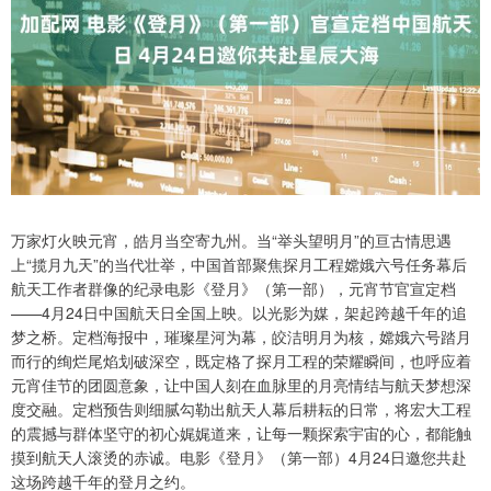
万家灯火映元宵，皓月当空寄九州。当“举头望明月”的亘古情思遇
上“揽月九天”的当代壮举，中国首部聚焦探月工程嫦娥六号任务幕后
航天工作者群像的纪录电影《登月》（第一部），元宵节官宣定档
——4月24日中国航天日全国上映。以光影为媒，架起跨越千年的追
梦之桥。定档海报中，璀璨星河为幕，皎洁明月为核，嫦娥六号踏月
而行的绚烂尾焰划破深空，既定格了探月工程的荣耀瞬间，也呼应着
元宵佳节的团圆意象，让中国人刻在血脉里的月亮情结与航天梦想深
度交融。定档预告则细腻勾勒出航天人幕后耕耘的日常，将宏大工程
的震撼与群体坚守的初心娓娓道来，让每一颗探索宇宙的心，都能触
摸到航天人滚烫的赤诚。电影《登月》（第一部）4月24日邀您共赴
这场跨越千年的登月之约。