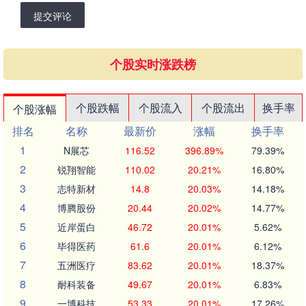
提交评论
个股实时涨跌榜
个股跌幅
个股流入
个股流出
换手率
个股涨幅
排名
名称
最新价
涨幅
换手率
1
N展芯
116.52
396.89%
79.39%
2
锐翔智能
110.02
20.21%
16.80%
3
志特新材
14.8
20.03%
14.18%
4
博腾股份
20.44
20.02%
14.77%
5
近岸蛋白
46.72
20.01%
5.62%
6
毕得医药
61.6
20.01%
6.12%
7
五洲医疗
83.62
20.01%
18.37%
8
耐科装备
49.67
20.01%
6.83%
9
一博科技
53.33
20.01%
17.26%