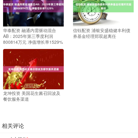
华泰配资 融通内需驱动混合
信钰配资 浦银安盛稳健丰利债
AB：2025年第三季度利润
券基金经理郑双超离任
800814万元 净值增长率1529%
龙坤投资 美国花生酱召回波及
餐饮服务渠道
相关评论