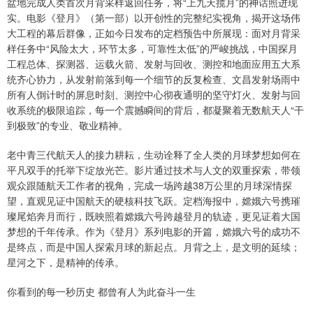
盆地完成人类首次月背采样返回任务，将“上九天揽月”的神话照进现
实。电影《登月》（第一部）以开创性的完整纪实视角，揭开这场伟
大工程的幕后群像，正如今日发布的定档预告中所展现：面对月背采
样任务中“风险太大，环节太多，可靠性太低”的严峻挑战，中国探月
工程总体、探测器、运载火箭、发射与回收、测控和地面应用五大系
统齐心协力，从发射前落到每一个细节的反复检查、文昌发射场雨中
所有人倒计时的屏息时刻、测控中心彻夜通明的坚守灯火、发射与回
收系统的极限追踪，每一个震撼瞬间的背后，都凝聚着无数航天人“干
到极致”的专业、敬业精神。
老中青三代航天人的接力耕耘，生动诠释了全人类的月球梦想如何在
平凡双手的托举下绽放光芒。影片通过技术与人文的双重探索，带领
观众跟随航天工作者的视角，完成一场跨越38万公里的月球深情探
望，直观见证中国航天的硬核科技飞跃。定档海报中，嫦娥六号携璀
璨尾焰奔月而行，既映照着嫦娥六号跨越登月的轨迹，更见证着大国
梦想的千年传承。作为《登月》系列电影的开篇，嫦娥六号的成功不
是终点，而是中国人探索月球的新起点。月背之上，是文明的延续；
星河之下，是精神的传承。
你看到的每一秒历史 都曾有人为此奋斗一生