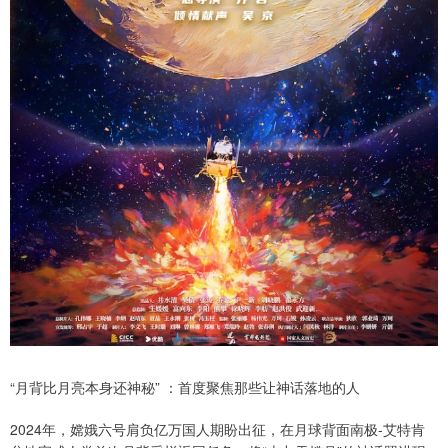
“月背比月亮本身还神秘” ：首度聚焦那些让神话落地的人
2024年，嫦娥六号肩负亿万国人期盼出征，在月球背面南极-艾特肯