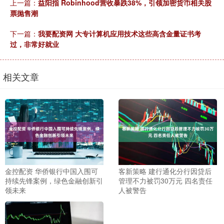
上一篇：
益阳指 Robinhood营收暴跌38%，引领加密货币相关股
票抛售潮
下一篇：
我要配资网 大专计算机应用技术这些高含金量证书考
过，非常好就业
相关文章
金控配资 华侨银行中国入围可
客新策略 建行通化分行因贷后
持续先锋案例，绿色金融创新引
管理不力被罚30万元 四名责任
领未来
人被警告