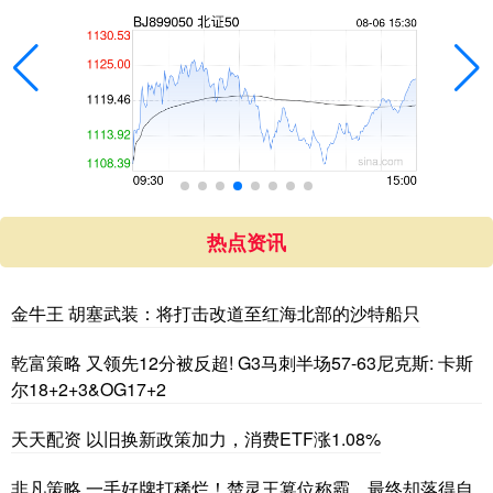
热点资讯
金牛王 胡塞武装：将打击改道至红海北部的沙特船只
乾富策略 又领先12分被反超! G3马刺半场57-63尼克斯: 卡斯
尔18+2+3&OG17+2
天天配资 以旧换新政策加力，消费ETF涨1.08%
非凡策略 一手好牌打稀烂！楚灵王篡位称霸，最终却落得自