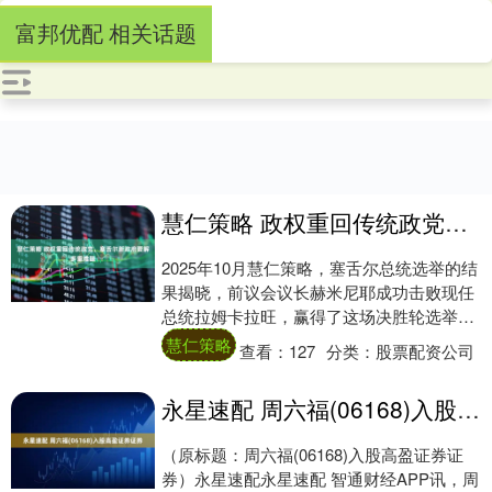
富邦优配 相关话题
慧仁策略 政权重回传统政党，塞舌尔新政府要解多重难题
2025年10月慧仁策略，塞舌尔总统选举的结
果揭晓，前议会议长赫米尼耶成功击败现任
总统拉姆卡拉旺，赢得了这场决胜轮选举。
这一结果意味着，塞舌尔联合党重新掌握了
慧仁策略
查看：
127
分类：
股票配资公司
国....
永星速配 周六福(06168)入股高盈证券证券
（原标题：周六福(06168)入股高盈证券证
券）永星速配永星速配 智通财经APP讯，周