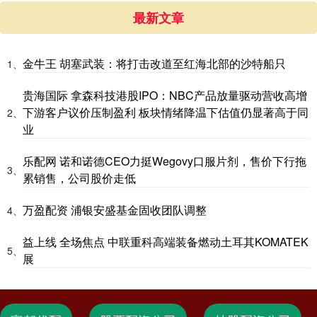
最新文章
金牛王 胡塞武装：将打击改道至红海北部的沙特船只
1、
贵海国际 拿森科技港股IPO：NBC产品放量驱动营收高增
下游客户议价压制盈利 板块情绪降温下估值仍显著高于同
2、
业
乐配网 诺和诺德CEO力挺Wegovy口服片剂，售价下行拖
3、
累销售，公司股价走低
万盈配资 浦银安盛基金固收团队调整
4、
益上线 全场焦点 中联重科高端装备燃动土耳其KOMATEK
5、
展